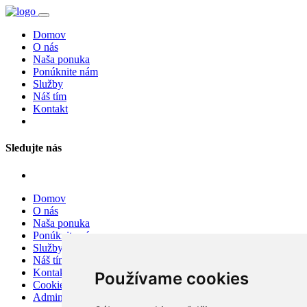
Domov
O nás
Naša ponuka
Ponúknite nám
Služby
Náš tím
Kontakt
Sledujte nás
Domov
O nás
Naša ponuka
Ponúknite nám
Služby
Náš tím
Kontakt
Používame cookies
Cookies
Admin